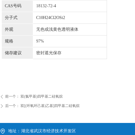
CAS号码
18132-72-
4
分子式
C10H24Cl2OSi2
外观
无色或浅黄色透明液体
规格
97%
储存建议
密封遮光保存
前一个：
双(氯甲基)四甲基二硅氧烷
ꄴ
后一个：
双[(环氧环己基)乙基]四甲基二硅氧烷
ꄲ
地址：
湖北省武汉市经济技术开发区