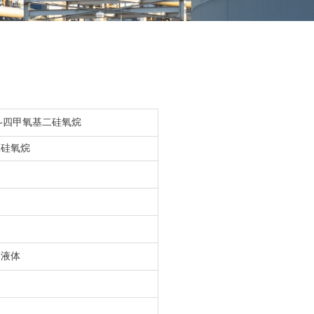
,3,3-四甲氧基二硅氧烷
二硅氧烷
明液体