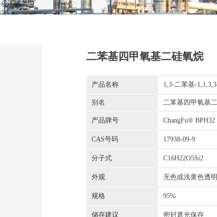
二苯基四甲氧基二硅氧烷
产品名称
1,3-二苯基-1,1
别名
二苯基四甲氧基
产品牌号
ChangFu® BPH32
CAS号码
17938-
09-9
分子式
C16H22O5Si2
外观
无色或浅黄色透
规格
95%
储存建议
密封遮光保存